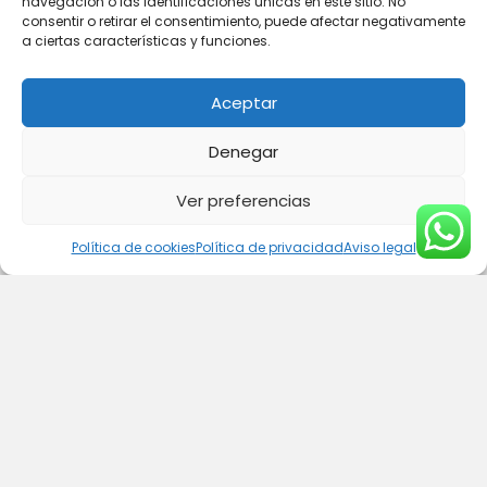
navegación o las identificaciones únicas en este sitio. No
consentir o retirar el consentimiento, puede afectar negativamente
Tu mensaje (opcional)
a ciertas características y funciones.
Aceptar
Denegar
Ver preferencias
Política de cookies
Política de privacidad
Aviso legal
Política de privacidad
Si acepto la
política de privacidad